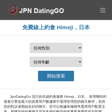
免費線上約會 Himeji，日本
JpnDatingGo 流行的在線約會服務 Himeji，日本。 使用獨特的
搜索引擎從龐大的真實用戶數據庫中選擇您理想的聊天夥伴，並與
您的對話者開始友好的聊天。您可以根據各種標準選擇用戶配置文
件。創建在線約會聊天並與各個年齡段的有趣單身男性或女性聊