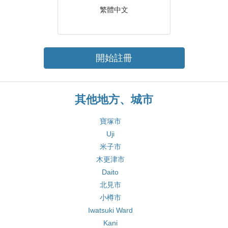
繁體中文
開始註冊
其他地方、城市
寶塚市
Uji
米子市
木更津市
Daito
北見市
小樽市
Iwatsuki Ward
Kani