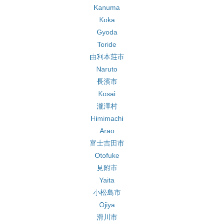
Kanuma
Koka
Gyoda
Toride
由利本莊市
Naruto
長濱市
Kosai
瀧澤村
Himimachi
Arao
富士吉田市
Otofuke
見附市
Yaita
小松島市
Ojiya
滑川市