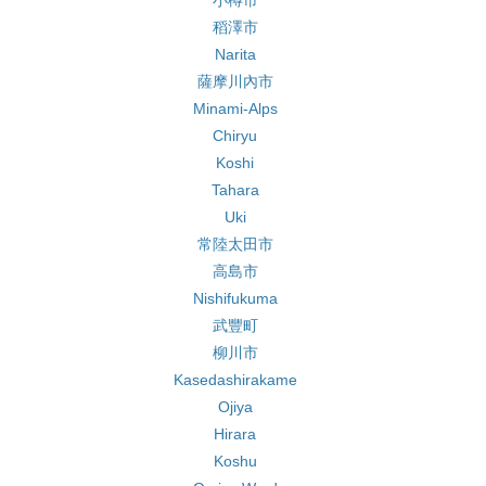
小樽市
稻澤市
Narita
薩摩川內市
Minami-Alps
Chiryu
Koshi
Tahara
Uki
常陸太田市
高島市
Nishifukuma
武豐町
柳川市
Kasedashirakame
Ojiya
Hirara
Koshu