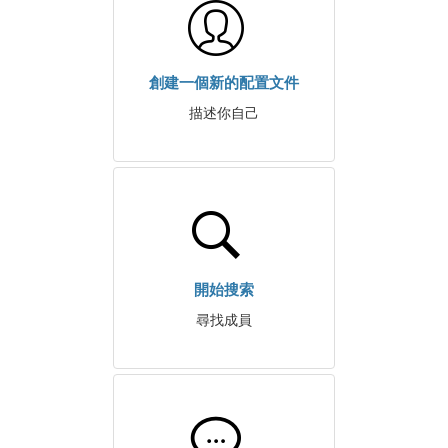
創建一個新的配置文件
描述你自己
開始搜索
尋找成員