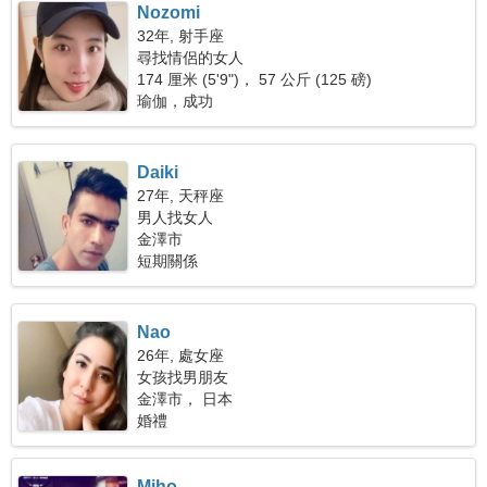
Nozomi
32年, 射手座
尋找情侶的女人
174 厘米 (5'9")， 57 公斤 (125 磅)
瑜伽，成功
Daiki
27年, 天秤座
男人找女人
金澤市
短期關係
Nao
26年, 處女座
女孩找男朋友
金澤市， 日本
婚禮
Miho