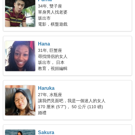
34年, 雙子座
單身男人找老婆
坂出市
電影，棋盤遊戲
Hana
31年, 巨蟹座
尋找情侶的女人
坂出市， 日本
教育，視頻編輯
Haruka
27年, 水瓶座
讓我們見面吧，我是一個迷人的女人
170 厘米 (5'7")， 50 公斤 (110 磅)
婚禮
Sakura