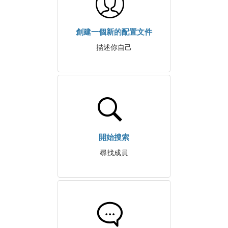
創建一個新的配置文件
描述你自己
開始搜索
尋找成員