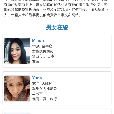
有助於結識新朋友、建立認真的關係並與有趣的用戶進行交流。該
網站將幫助您實現約會、交流和友誼領域的任何目標。 加入為當地
人、外籍人士和遊客提供的免費坂出市交友網站。
男女在線
Minori
23歲, 金牛座
女孩找男朋友
坂出市， 日本
友誼
Yuna
30年, 天蠍座
單身女人找老公
坂出市
極簡主義，旅行