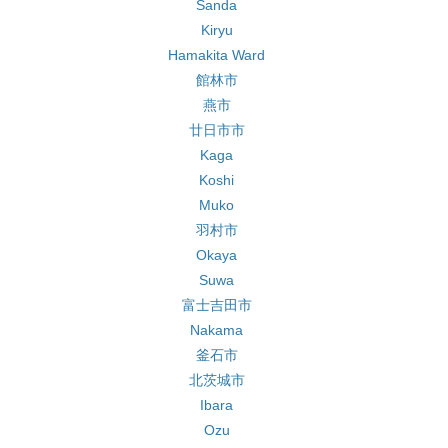
Sanda
Kiryu
Hamakita Ward
館林市
燕市
廿日市市
Kaga
Koshi
Muko
羽村市
Okaya
Suwa
富士吉田市
Nakama
釜石市
北茨城市
Ibara
Ozu