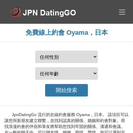
免費線上約會 Oyama，日本
JpnDatingGo 流行的在線約會服務 Oyama，日本。 該項目可以
讓您與新朋友建立聯繫，並找到認真的關係、婚姻和約會對象。尋
找浪漫約會的伴侶和筆友將幫助您找到牢固的關係、溝通和會議。
在一般的聊天中，可以聊友情、婚姻、親情、愛情。您可以遇到完